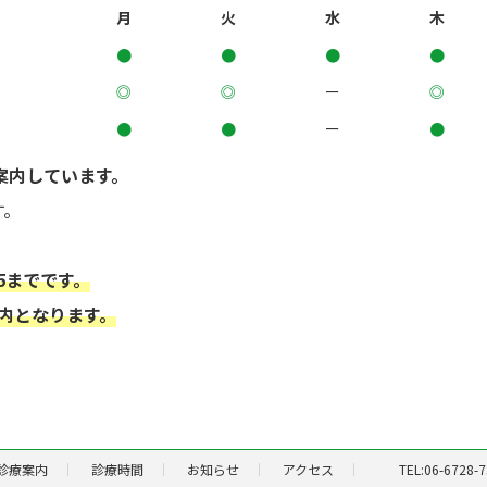
月
火
水
木
●
●
●
●
◎
◎
ー
◎
●
●
ー
●
に案内しています。
す。
45までです。
内となります。
診療案内
診療時間
お知らせ
アクセス
TEL:06-6728-