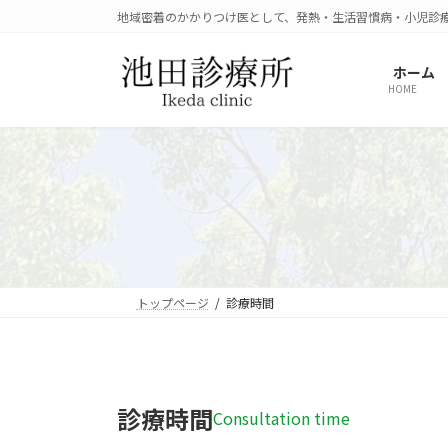
コ
ナ
地域密着のかかりつけ医として、発熱・生活習慣病・小児診
ン
ビ
テ
ゲ
ホーム
ン
ー
HOME
ツ
シ
へ
ョ
ス
ン
キ
に
ッ
移
プ
動
トップページ
診療時間
診療時間
Consultation time