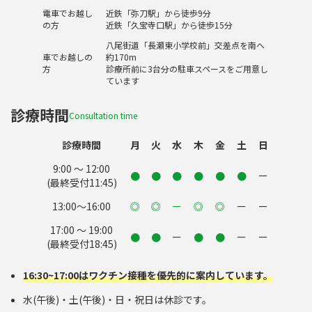
電車でお越し
近鉄「弥刀駅」から徒歩9分
の方
近鉄「久宝寺口駅」から徒歩15分
八尾街道「長瀬東小学校前」交差点を南へ
車でお越しの
約170m
方
診療所前に3台分の駐車スペースをご用意し
ています
診療時間
Consultation time
診療時間
月
火
水
木
金
土
日
9:00 〜 12:00
●
●
●
●
●
●
ー
(最終受付11:45)
13:00〜16:00
◎
◎
ー
◎
◎
ー
ー
17:00 〜 19:00
●
●
ー
●
●
ー
ー
(最終受付18:45)
16:30~17:00はワクチン接種を優先的に案内しています。
水(午後)・土(午後)・日・祝日は休診です。