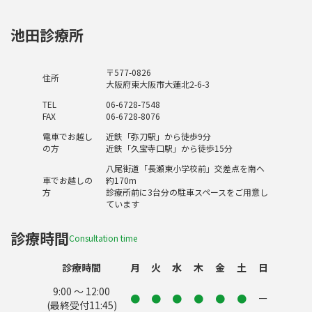
池田診療所
〒577-0826
住所
大阪府東大阪市大蓮北2-6-3
TEL
06-6728-7548
FAX
06-6728-8076
電車でお越し
近鉄「弥刀駅」から徒歩9分
の方
近鉄「久宝寺口駅」から徒歩15分
八尾街道「長瀬東小学校前」交差点を南へ
車でお越しの
約170m
方
診療所前に3台分の駐車スペースをご用意し
ています
診療時間
Consultation time
診療時間
月
火
水
木
金
土
日
9:00 〜 12:00
●
●
●
●
●
●
ー
(最終受付11:45)