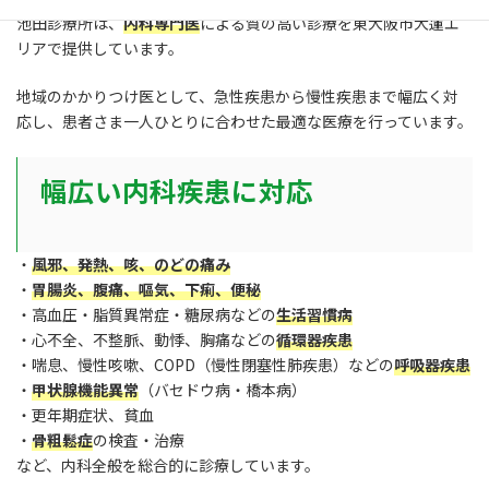
池田診療所は、
内科専門医
による質の高い診療を東大阪市大蓮エ
リアで提供しています。
地域のかかりつけ医として、急性疾患から慢性疾患まで幅広く対
応し、患者さま一人ひとりに合わせた最適な医療を行っています。
幅広い内科疾患に対応
・
風邪、発熱、咳、のどの痛み
・
胃腸炎、腹痛、嘔気、下痢、便秘
・高血圧・脂質異常症・糖尿病などの
生活習慣病
・心不全、不整脈、動悸、胸痛などの
循環器疾患
・喘息、慢性咳嗽、COPD（慢性閉塞性肺疾患）などの
呼吸器疾患
・
甲状腺機能異常
（バセドウ病・橋本病）
・更年期症状、貧血
・
骨粗鬆症
の検査・治療
など、内科全般を総合的に診療しています。